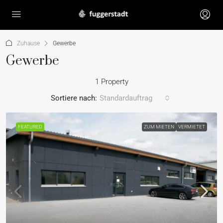
Zuhause
Gewerbe
Gewerbe
1 Property
Sortiere nach:
Standardauftrag
FEATURED
ZUM MIETEN
VERMIETET