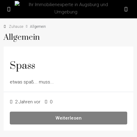
Zuhause
Allgemein
Allgemein
Spass
etwas spaß... muss...
2 Jahren vor
0
Weiterlesen